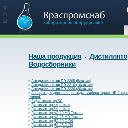
Наша продукция
Дистиллято
Водосборники
Аквадистиллятор ПЭ-2205 (5л/в час)
Аквадистиллятор ПЭ-2210 (10л/в час)
Аквадистиллятор ПЭ-2220 (20л/в час)
Аппарат для дистилляции воды в лабораториях HR-1 торг
“Armed”
Бидистиллятор БС
Дистиллятор 4л, стекло
Дистиллятор 6л, стекло
Дистиллятор АЭ-10 МО Тюмень
Дистиллятор АЭ-25 МО Тюмень
Дистиллятор ДЭ-10 С-Пб
Дистиллятор ДЭ-25 С-Пб