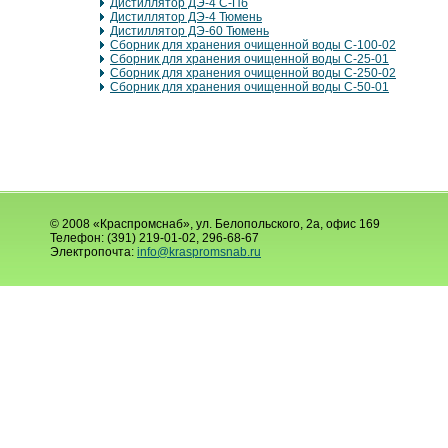
Дистиллятор ДЭ-4 С-Пб
Дистиллятор ДЭ-4 Тюмень
Дистиллятор ДЭ-60 Тюмень
Сборник для хранения очищенной воды С-100-02
Сборник для хранения очищенной воды С-25-01
Сборник для хранения очищенной воды С-250-02
Сборник для хранения очищенной воды С-50-01
© 2008 «Краспромснаб», ул. Белопольского, 2а, офис 169
Телефон: (391) 219-01-02, 296-68-67
Электропочта:
info@kraspromsnab.ru