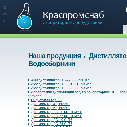
Наша продукция
Дистиллято
Водосборники
Аквадистиллятор ПЭ-2205 (5л/в час)
Аквадистиллятор ПЭ-2210 (10л/в час)
Аквадистиллятор ПЭ-2220 (20л/в час)
Аппарат для дистилляции воды в лабораториях HR-1 торг
“Armed”
Бидистиллятор БС
Дистиллятор 4л, стекло
Дистиллятор 6л, стекло
Дистиллятор АЭ-10 МО Тюмень
Дистиллятор АЭ-25 МО Тюмень
Дистиллятор ДЭ-10 С-Пб
Дистиллятор ДЭ-25 С-Пб