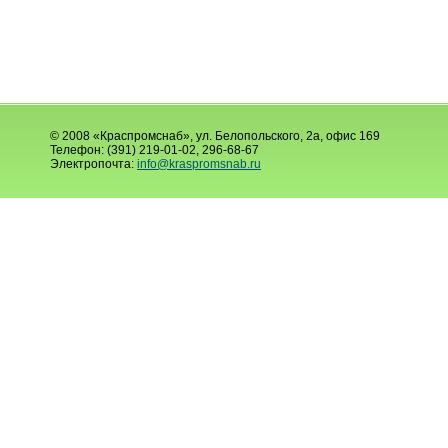
© 2008 «Краспромснаб», ул. Белопольского, 2а, офис 169
Телефон: (391) 219-01-02, 296-68-67
Электропочта:
info@kraspromsnab.ru