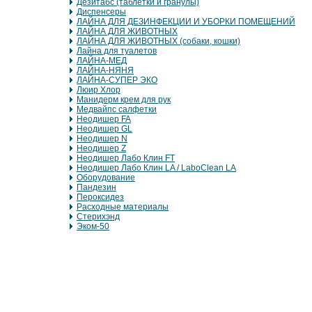
Дезитабс (таблетки и гранулы)
Диспенсеры
ЛАЙНА ДЛЯ ДЕЗИНФЕКЦИИ И УБОРКИ ПОМЕЩЕНИЙ
ЛАЙНА ДЛЯ ЖИВОТНЫХ
ЛАЙНА ДЛЯ ЖИВОТНЫХ (собаки, кошки)
Лайна для туалетов
ЛАЙНА-МЕД
ЛАЙНА-НЯНЯ
ЛАЙНА-СУПЕР ЭКО
Люир Хлор
Манидерм крем для рук
Медвайпс салфетки
Неодишер FA
Неодишер GL
Неодишер N
Неодишер Z
Неодишер Лабо Клин FT
Неодишер Лабо Клин LA / LaboClean LA
Оборудование
Пандезин
Пероксидез
Расходные материалы
Стерихэнд
Эком-50