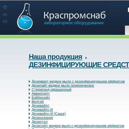
Наша продукция
ДЕЗИНФИЦИРУЮЩИЕ СРЕДС
Дезикварт жидкое мыло с дезинфицирующим эффектом
Дезилайт жидкое мыло гигиеническое
Стерихэнд окрашенный
Аминосепт
Бэйбисофт
Велтаб
Дезивайпс
Дезивайпс-И
Дезивайпс-И (Саше)
Дезинсекция
Дезиптол
Дезисофт жидкое мыло с дезинфицирующим эффектом