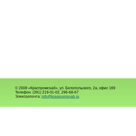
© 2008 «Краспромснаб», ул. Белопольского, 2а, офис 169
Телефон: (391) 219-01-02, 296-68-67
Электропочта:
info@kraspromsnab.ru