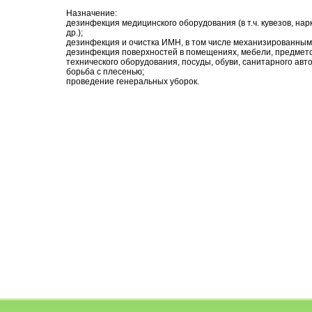
Назначение:
дезинфекция медицинского оборудования (в т.ч. кувезов, н
др.);
дезинфекция и очистка ИМН, в том числе механизированным
дезинфекция поверхностей в помещениях, мебели, предметов
технического оборудования, посуды, обуви, санитарного авт
борьба с плесенью;
проведение генеральных уборок.