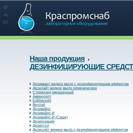
Наша продукция
ДЕЗИНФИЦИРУЮЩИЕ СРЕДС
Дезикварт жидкое мыло с дезинфицирующим эффектом
Дезилайт жидкое мыло гигиеническое
Стерихэнд окрашенный
Аминосепт
Бэйбисофт
Велтаб
Дезивайпс
Дезивайпс-И
Дезивайпс-И (Саше)
Дезинсекция
Дезиптол
Дезисофт жидкое мыло с дезинфицирующим эффектом