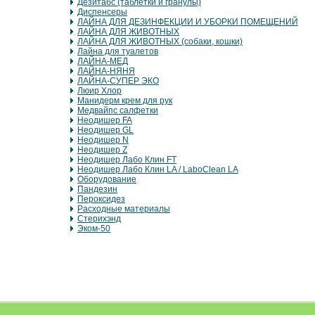
Дезитабс (таблетки и гранулы)
Диспенсеры
ЛАЙНА ДЛЯ ДЕЗИНФЕКЦИИ И УБОРКИ ПОМЕЩЕНИЙ
ЛАЙНА ДЛЯ ЖИВОТНЫХ
ЛАЙНА ДЛЯ ЖИВОТНЫХ (собаки, кошки)
Лайна для туалетов
ЛАЙНА-МЕД
ЛАЙНА-НЯНЯ
ЛАЙНА-СУПЕР ЭКО
Люир Хлор
Манидерм крем для рук
Медвайпс салфетки
Неодишер FA
Неодишер GL
Неодишер N
Неодишер Z
Неодишер Лабо Клин FT
Неодишер Лабо Клин LA / LaboClean LA
Оборудование
Пандезин
Пероксидез
Расходные материалы
Стерихэнд
Эком-50