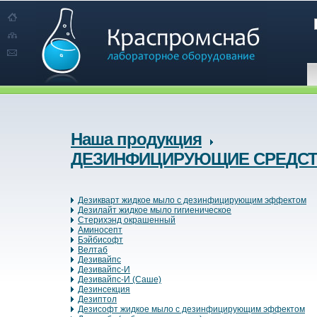
Наша продукция
ДЕЗИНФИЦИРУЮЩИЕ СРЕДС
Дезикварт жидкое мыло с дезинфицирующим эффектом
Дезилайт жидкое мыло гигиеническое
Стерихэнд окрашенный
Аминосепт
Бэйбисофт
Велтаб
Дезивайпс
Дезивайпс-И
Дезивайпс-И (Саше)
Дезинсекция
Дезиптол
Дезисофт жидкое мыло с дезинфицирующим эффектом