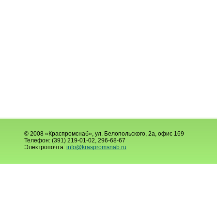
© 2008 «Краспромснаб», ул. Белопольского, 2а, офис 169
Телефон: (391) 219-01-02, 296-68-67
Электропочта:
info@kraspromsnab.ru