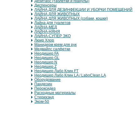
Дезитабс (таблетки и гранулы)
Диспенсеры
ЛАЙНА ДЛЯ ДЕЗИНФЕКЦИИ И УБОРКИ ПОМЕЩЕНИЙ
ЛАЙНА ДЛЯ ЖИВОТНЫХ
ЛАЙНА ДЛЯ ЖИВОТНЫХ (собаки, кошки)
Лайна для туалетов
ЛАЙНА-МЕД
ЛАЙНА-НЯНЯ
ЛАЙНА-СУПЕР ЭКО
Люир Хлор
Манидерм крем для рук
Медвайпс салфетки
Неодишер FA
Неодишер GL
Неодишер N
Неодишер Z
Неодишер Лабо Клин FT
Неодишер Лабо Клин LA / LaboClean LA
Оборудование
Пандезин
Пероксидез
Расходные материалы
Стерихэнд
Эком-50