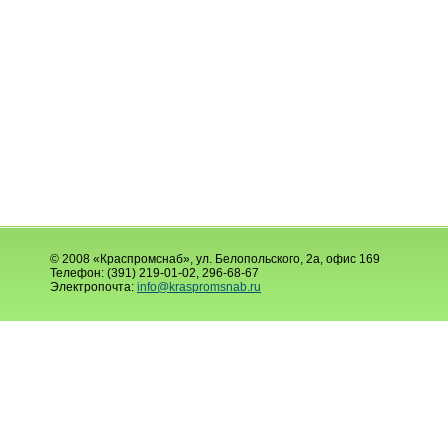
© 2008 «Краспромснаб», ул. Белопольского, 2а, офис 169
Телефон: (391) 219-01-02, 296-68-67
Электропочта:
info@kraspromsnab.ru