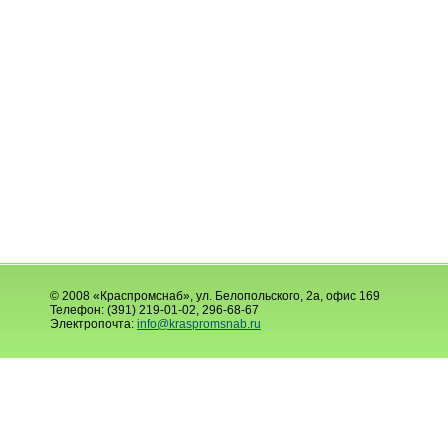
© 2008 «Краспромснаб», ул. Белопольского, 2а, офис 169
Телефон: (391) 219-01-02, 296-68-67
Электропочта:
info@kraspromsnab.ru