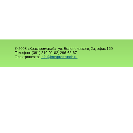
© 2008 «Краспромснаб», ул. Белопольского, 2а, офис 169
Телефон: (391) 219-01-02, 296-68-67
Электропочта:
info@kraspromsnab.ru