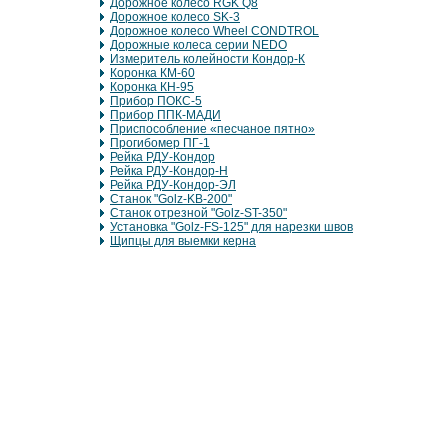
Дорожное колесо RGK Q8
Дорожное колесо SK-3
Дорожное колесо Wheel CONDTROL
Дорожные колеса серии NEDO
Измеритель колейности Кондор-К
Коронка КМ-60
Коронка КН-95
Прибор ПОКС-5
Прибор ППК-МАДИ
Приспособление «песчаное пятно»
Прогибомер ПГ-1
Рейка РДУ-Кондор
Рейка РДУ-Кондор-Н
Рейка РДУ-Кондор-ЭЛ
Станок "Golz-KB-200"
Станок отрезной "Golz-ST-350"
Установка "Golz-FS-125" для нарезки швов
Щипцы для выемки керна