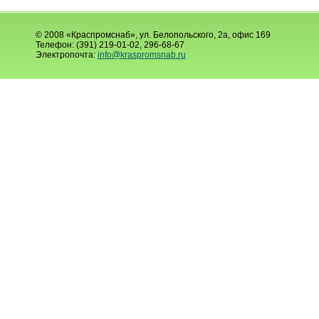
© 2008 «Краспромснаб», ул. Белопольского, 2а, офис 169
Телефон: (391) 219-01-02, 296-68-67
Электропочта:
info@kraspromsnab.ru