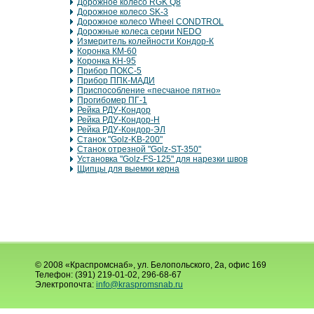
Дорожное колесо RGK Q8
Дорожное колесо SK-3
Дорожное колесо Wheel CONDTROL
Дорожные колеса серии NEDO
Измеритель колейности Кондор-К
Коронка КМ-60
Коронка КН-95
Прибор ПОКС-5
Прибор ППК-МАДИ
Приспособление «песчаное пятно»
Прогибомер ПГ-1
Рейка РДУ-Кондор
Рейка РДУ-Кондор-Н
Рейка РДУ-Кондор-ЭЛ
Станок "Golz-KB-200"
Станок отрезной "Golz-ST-350"
Установка "Golz-FS-125" для нарезки швов
Щипцы для выемки керна
© 2008 «Краспромснаб», ул. Белопольского, 2а, офис 169
Телефон: (391) 219-01-02, 296-68-67
Электропочта:
info@kraspromsnab.ru