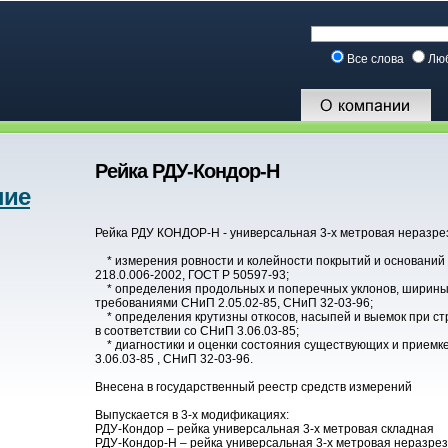
Все слова
Лю
Рейка РДУ-Кондор-Н
ние
Рейка РДУ КОНДОР-Н - универсальная 3-х метровая неразре
* измерения ровности и колейности покрытий и оснований 
218.0.006-2002, ГОСТ Р 50597-93;
* определения продольных и поперечных уклонов, ширины п
требованиями СНиП 2.05.02-85, СНиП 32-03-96;
* определения крутизны откосов, насыпей и выемок при стр
в соответствии со СНиП 3.06.03-85;
* диагностики и оценки состояния существующих и приемке 
3.06.03-85 , СНиП 32-03-96.
Внесена в государственный реестр средств измерений
Выпускается в 3-х модификациях:
РДУ-Кондор – рейка универсальная 3-х метровая складная
РДУ-Кондор-Н – рейка универсальная 3-х метровая неразре