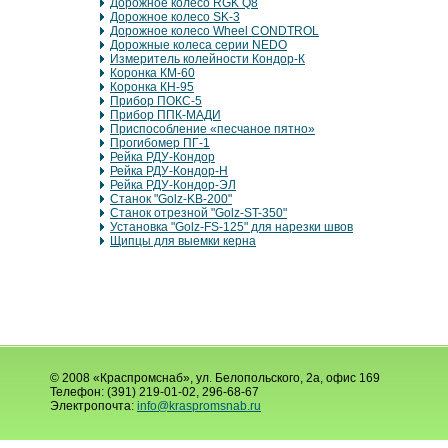
Дорожное колесо RGK Q8
Дорожное колесо SK-3
Дорожное колесо Wheel CONDTROL
Дорожные колеса серии NEDO
Измеритель колейности Кондор-К
Коронка КМ-60
Коронка КН-95
Прибор ПОКС-5
Прибор ППК-МАДИ
Приспособление «песчаное пятно»
Прогибомер ПГ-1
Рейка РДУ-Кондор
Рейка РДУ-Кондор-Н
Рейка РДУ-Кондор-ЭЛ
Станок "Golz-KB-200"
Станок отрезной "Golz-ST-350"
Установка "Golz-FS-125" для нарезки швов
Щипцы для выемки керна
© 2008 «Краспромснаб», ул. Белопольского, 2а, офис 169
Телефон: (391) 219-01-02, 296-68-67
Электропочта:
info@kraspromsnab.ru