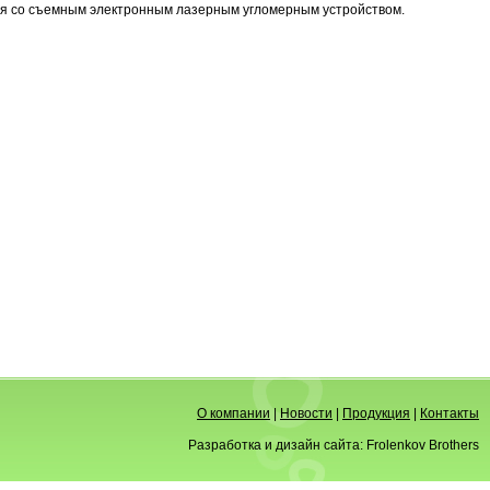
ая со съемным электронным лазерным угломерным устройством.
О компании
|
Новости
|
Продукция
|
Контакты
Разработка и дизайн сайта:
Frolenkov Brothers