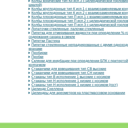
Колбы конические тип Кн исп.3 с цилиндрической горловин
шкалой)
Колбы круглодонные тип К исп.1 с взаимозаменяемым кон
Колбы круглодонные тип К исп.2 с взаимозаменяемым кон
Колбы плоскодонные тип П исп.1 с взаимозаменяемым ко
Колбы плоскодонные тип П исп.2 с цилиндрической горло
Колбы плоскодонные тип П исп.3 с цилиндрической горло
Лопаточки стеклянные, палочки стеклянные
Пипетка для отмеривания жидкости при определении %-г
содержания сахара в свекле
Пипетки Пастера
Пипетки стекляннные неградуированные с двумя однохо
кранами
Пробирки
Пробки
Склянки для инкубации при определении БПК с притертой
колпачком
Стаканчики для взвешивания тип СВ высокие
Стаканчики для взвешивания тип СН низкие
Стаканы тип В исполнение 1 высокие с носиком
Стаканы тип Н исполнение 1 низкие с носиком
Стаканы тип Н исполнение 1 низкие с носиком (гост)
Цилиндр Снеллена
Цилиндры для ареометров на пластмассовом основании