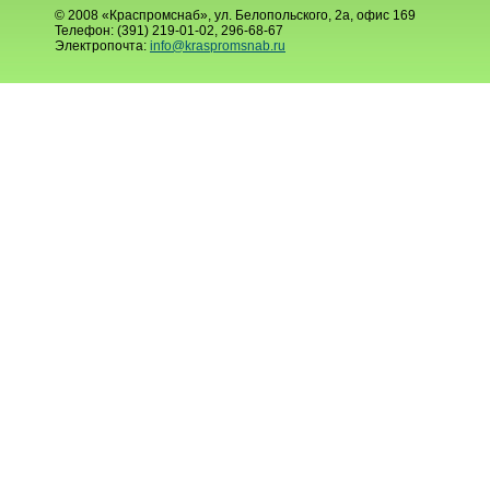
© 2008 «Краспромснаб», ул. Белопольского, 2а, офис 169
Телефон: (391) 219-01-02, 296-68-67
Электропочта:
info@kraspromsnab.ru