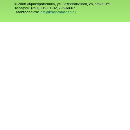
© 2008 «Краспромснаб», ул. Белопольского, 2а, офис 169
Телефон: (391) 219-01-02, 296-68-67
Электропочта:
info@kraspromsnab.ru