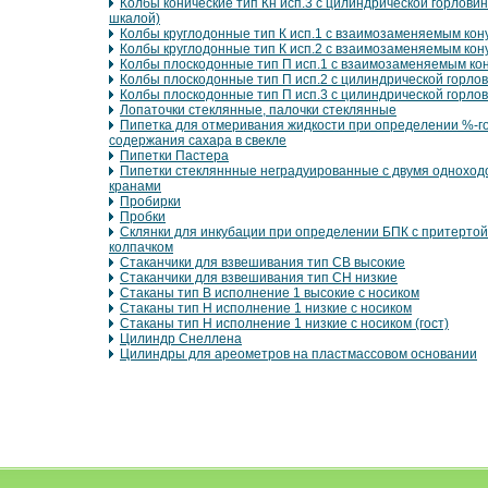
Колбы конические тип Кн исп.3 с цилиндрической горловин
шкалой)
Колбы круглодонные тип К исп.1 с взаимозаменяемым кон
Колбы круглодонные тип К исп.2 с взаимозаменяемым кон
Колбы плоскодонные тип П исп.1 с взаимозаменяемым ко
Колбы плоскодонные тип П исп.2 с цилиндрической горло
Колбы плоскодонные тип П исп.3 с цилиндрической горло
Лопаточки стеклянные, палочки стеклянные
Пипетка для отмеривания жидкости при определении %-г
содержания сахара в свекле
Пипетки Пастера
Пипетки стекляннные неградуированные с двумя однохо
кранами
Пробирки
Пробки
Склянки для инкубации при определении БПК с притертой
колпачком
Стаканчики для взвешивания тип СВ высокие
Стаканчики для взвешивания тип СН низкие
Стаканы тип В исполнение 1 высокие с носиком
Стаканы тип Н исполнение 1 низкие с носиком
Стаканы тип Н исполнение 1 низкие с носиком (гост)
Цилиндр Снеллена
Цилиндры для ареометров на пластмассовом основании