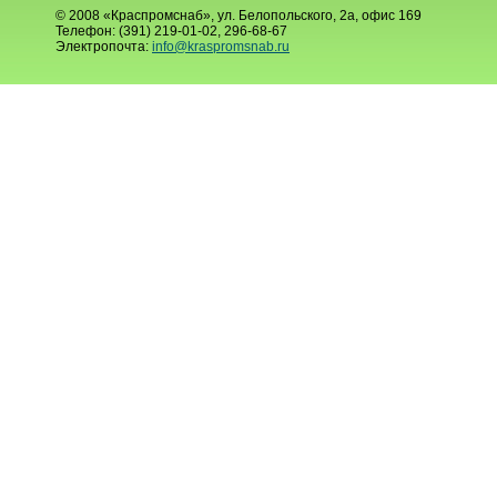
© 2008 «Краспромснаб», ул. Белопольского, 2а, офис 169
Телефон: (391) 219-01-02, 296-68-67
Электропочта:
info@kraspromsnab.ru