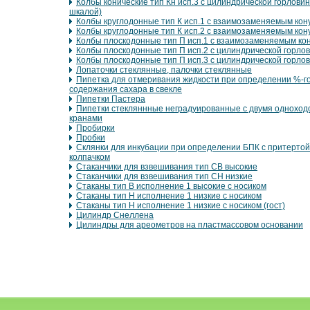
Колбы конические тип Кн исп.3 с цилиндрической горловин
шкалой)
Колбы круглодонные тип К исп.1 с взаимозаменяемым кон
Колбы круглодонные тип К исп.2 с взаимозаменяемым кон
Колбы плоскодонные тип П исп.1 с взаимозаменяемым ко
Колбы плоскодонные тип П исп.2 с цилиндрической горло
Колбы плоскодонные тип П исп.3 с цилиндрической горло
Лопаточки стеклянные, палочки стеклянные
Пипетка для отмеривания жидкости при определении %-г
содержания сахара в свекле
Пипетки Пастера
Пипетки стекляннные неградуированные с двумя однохо
кранами
Пробирки
Пробки
Склянки для инкубации при определении БПК с притертой
колпачком
Стаканчики для взвешивания тип СВ высокие
Стаканчики для взвешивания тип СН низкие
Стаканы тип В исполнение 1 высокие с носиком
Стаканы тип Н исполнение 1 низкие с носиком
Стаканы тип Н исполнение 1 низкие с носиком (гост)
Цилиндр Снеллена
Цилиндры для ареометров на пластмассовом основании