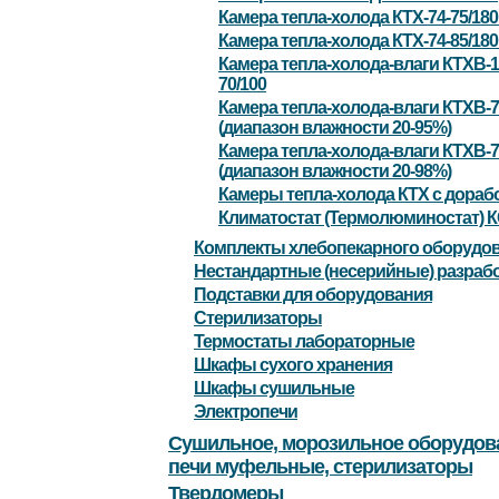
Камера тепла-холода КТХ-74-75/18
Камера тепла-холода КТХ-74-85/18
Камера тепла-холода-влаги КТХВ-1
70/100
Камера тепла-холода-влаги КТХВ-7
(диапазон влажности 20-95%)
Камера тепла-холода-влаги КТХВ-7
(диапазон влажности 20-98%)
Камеры тепла-холода КТХ с дораб
Климатостат (Термолюминостат) К
Комплекты хлебопекарного оборудо
Нестандартные (несерийные) разраб
Подставки для оборудования
Стерилизаторы
Термостаты лабораторные
Шкафы сухого хранения
Шкафы сушильные
Электропечи
Сушильное, морозильное оборудов
печи муфельные, стерилизаторы
Твердомеры