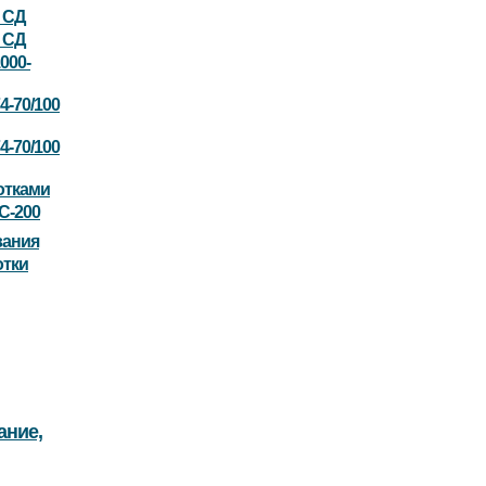
0 СД
0 СД
000-
4-70/100
4-70/100
отками
С-200
вания
отки
ание,