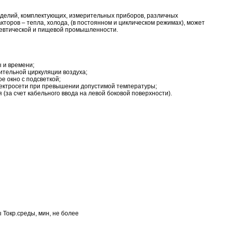
делий, комплектующих, измерительных приборов, различных
кторов – тепла, холода, (в постоянном и циклическом режимах), может
цевтической и пищевой промышленности.
 и времени;
ительной циркуляции воздуха;
е окно с подсветкой;
лектросети при превышении допустимой температуры;
(за счет кабельного ввода на левой боковой поверхности).
Токр.среды, мин, не более