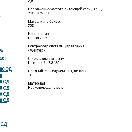
2,9
Напряжение/частота питающей сети, В / Гц
220±10% / 50
е
Масса, кг, не более:
230
Исполнение
Напольное
Контроллер системы управления
ры
«Weintek»
кая
Связь с компьютером
Интерфейс RS485
180 СД
Средний срок службы, лет, не менее
0
10
80 СД
Материал
80 СД
Нержавеющая сталь
50 СД
50 СД
5 СД