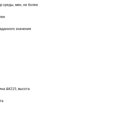
р.среды, мин, не более
лее
аданного значения
ина &#215; высота
та