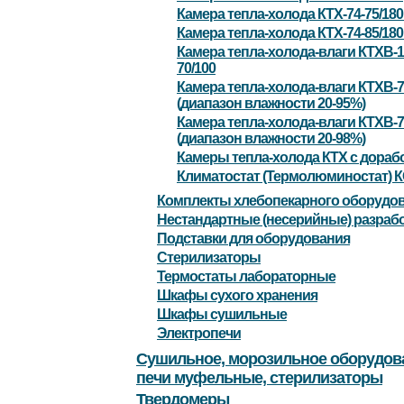
Камера тепла-холода КТХ-74-75/18
Камера тепла-холода КТХ-74-85/18
Камера тепла-холода-влаги КТХВ-1
70/100
Камера тепла-холода-влаги КТХВ-7
(диапазон влажности 20-95%)
Камера тепла-холода-влаги КТХВ-7
(диапазон влажности 20-98%)
Камеры тепла-холода КТХ с дораб
Климатостат (Термолюминостат) К
Комплекты хлебопекарного оборудо
Нестандартные (несерийные) разраб
Подставки для оборудования
Стерилизаторы
Термостаты лабораторные
Шкафы сухого хранения
Шкафы сушильные
Электропечи
Сушильное, морозильное оборудов
печи муфельные, стерилизаторы
Твердомеры