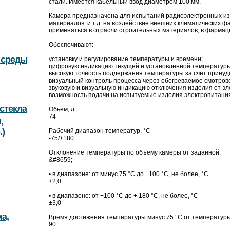
стали. Имеется кабельный ввод диаметром 100 мм.
Камера предназначена для испытаний радиоэлектронных из
материалов и т.д. на воздействие внешних климатических фа
применяться в отрасли строительных материалов, в фарма
Обеспечивают:
 среды
установку и регулирование температуры и времени;
цифровую индикацию текущей и установленной температуры
высокую точность поддержания температуры за счет принуд
визуальный контроль процесса через обогреваемое смотрово
звуковую и визуальную индикацию отключения изделия от э
возможность подачи на испытуемые изделия электропитания 
стекла
Обьем, л
74
,
.)
Рабочий диапазон температур, °С
-75/+180
Отклонение температуры по объему камеры от заданной:
&#8659;
• в диапазоне: от минус 75 °C до +100 °C, не более, °C
±2,0
• в диапазоне: от +100 °C до + 180 °C, не более, °C
±3,0
а,
Время достижения температуры минус 75 °C от температуры 
90