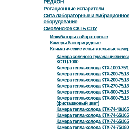
РЕДХОН
Ротационные испарители
Сита лабораторные и вибрационно
оборудование
Смоленское СКТБ СПУ
Инкубаторы лабораторные
Камеры бактерицидные
Климатические испытательные каме
Камера соляного тумана цикличес
КСТЦ-1000
Камера тепла-холода КТХ-1000-75/
Камера тепла-холода КТХ-200-75/18
Камера тепла-холода КТХ-200-75/1
Камера тепла-холода КТХ-270-75/1
Камера тепла-холода КТХ-600-75/1
Камера тепла-холода КТХ-600-75/1
(фисташковый цвет)
Камера тепла-холода КТХ-74-40/165
Камера тепла-холода КТХ-74-65/165
Камера тепла-холода КТХ-74-65/16
Камера тепла-холода КТХ-74-75/180