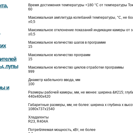
та,
Время достижения температуры +180 °C от температуры Ток
60
Максимальная амплитуда колебаний температуры, °C, не бо
±0,5
Максимальное отклонение показаний индикации камеры от з
,
±0,5
Максимальное количество шагов в программе
ких
15
Максимальное количество программ
ителей
15
ы, лупы
Максимальное количество циклов отработки программы
999
Диаметр кабельного ввода, мм
100
ры и
Размеры рабочей камеры, мм, не менее: ширина &#215; глуб
440х400х420
Габаритные размеры, мм, не более: ширина х глубина х высо
1080х737х1540
Хладагенты
R23, R404A
Потребляемая мощность, кВт, не более