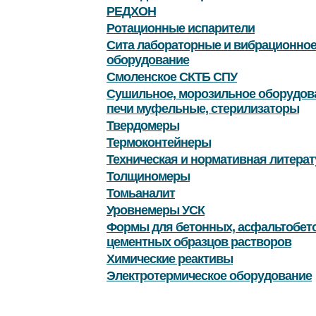
РЕДХОН
Ротационные испарители
Сита лабораторные и вибрационно
оборудование
Смоленское СКТБ СПУ
Сушильное, морозильное оборудов
печи муфельные, стерилизаторы
Твердомеры
Термоконтейнеры
Техническая и нормативная литерат
Толщиномеры
Томьаналит
Уровнемеры УСК
Формы для бетонных, асфальтобет
цементных образцов растворов
Химические реактивы
Электротермическое оборудование