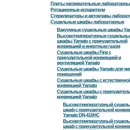
Плиты нагревательные лабораторны
Ротационные испарители
Стерилизаторы и автоклавы лабора
Сушильные шкафы лабораторные
Вакуумные сушильные шкафы Ya
Высокотемпературные сушильны
шкафы Yamato с принудительной
конвекцией и инертным газом
Сушильные шкафы Fine с
принудительной конвекцией и
вентиляцией Yamato
Сушильные шкафы Yamato для чи
помещений
Сушильные шкафы с естественно
конвекцией Yamato
Сушильные шкафы с принудител
конвекцией Yamato
Высокотемпературный сушил
шкаф с принудительной конвек
Yamato DN-410HC
Высокотемпературный сушил
шкаф с принудительной конвек