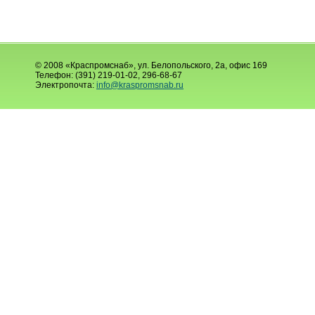
© 2008 «Краспромснаб», ул. Белопольского, 2а, офис 169
Телефон: (391) 219-01-02, 296-68-67
Электропочта:
info@kraspromsnab.ru