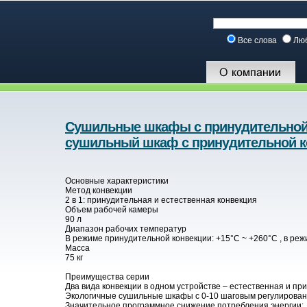
Все слова
Лю
Сушильные шкафы с принудительной 
сушильный шкаф с принудительной к
Основные характеристики
Метод конвекции
2 в 1: принудительная и естественная конвекция
Объем рабочей камеры
90 л
Диапазон рабочих температур
В режиме принудительной конвекции: +15°С ~ +260°С , в реж
Масса
75 кг
Преимущества серии
Два вида конвекции в одном устройстве – естественная и пр
Экологичные сушильные шкафы с 0-10 шаговым регулирован
Значительное программное снижение потребления энергии;