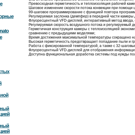
е
Превосходная герметичность и теплоизоляция рабочей каме
Шаговое изменение скорости потока конвекции при помощи 
99-шаговое программирование с функцией повтора программы
торные
Регулируемая заслонка (демпфер) в передней части камеры 
Флуоресцентный VFD-дисплей, интерактивный метод ввода,
Регулируемая скорость воздушного потока и регулируемый 
Герметичная конструкция камеры с теплоизоляцией экономи
mato
сравнению с предыдущими моделями;
е
Время достижения максимальной температуры сокращено на
Высокая герметичность предотвращает попадание пыли и гря
Работа с фиксированной температурой, а также с 32-шаговы
Флуоресцентный VFD-дисплей для отображения информации
Доступна функциональная доработка системы под нужды по
стых
й
ьной
ьный
цией
ьный
цией