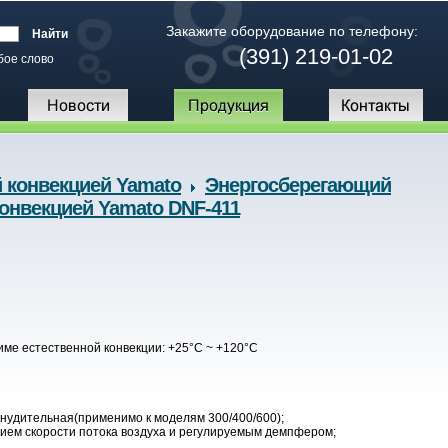
Закажите оборудование по телефону:
(391) 219-01-02
бое слово
конвекцией Yamato
Энергосберегающий
онвекцией Yamato DNF-411
име естественной конвекции: +25°С ~ +120°С
инудительная(применимо к моделям 300/400/600);
ием скорости потока воздуха и регулируемым демпфером;