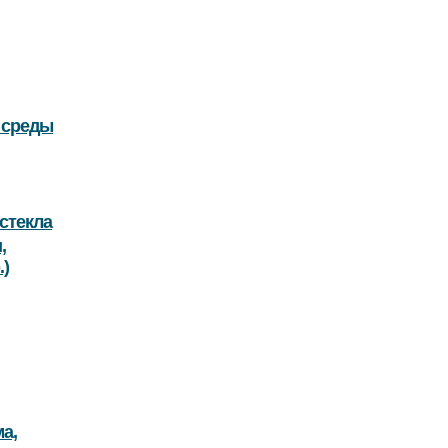
 среды
стекла
,
.)
а,