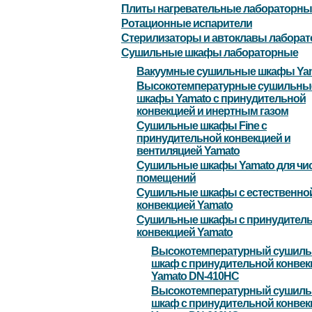
Плиты нагревательные лабораторны
Ротационные испарители
Стерилизаторы и автоклавы лабора
Сушильные шкафы лабораторные
Вакуумные сушильные шкафы Ya
Высокотемпературные сушильны
шкафы Yamato с принудительной
конвекцией и инертным газом
Сушильные шкафы Fine с
принудительной конвекцией и
вентиляцией Yamato
Сушильные шкафы Yamato для чи
помещений
Сушильные шкафы с естественно
конвекцией Yamato
Сушильные шкафы с принудител
конвекцией Yamato
Высокотемпературный сушил
шкаф с принудительной конвек
Yamato DN-410HC
Высокотемпературный сушил
шкаф с принудительной конвек