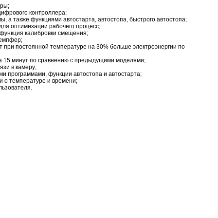
ры;
цифрового контроллера;
, а также функциями автостарта, автостопа, быстрого автостопа;
для оптимизации рабочего процесс;
 функция калибровки смещения;
демпфер;
т при постоянной температуре на 30% больше электроэнергии по
 15 минут по сравнению с предыдущими моделями;
зи в камеру;
ми программами, функции автостопа и автостарта;
 о температуре и времени;
льзователя.