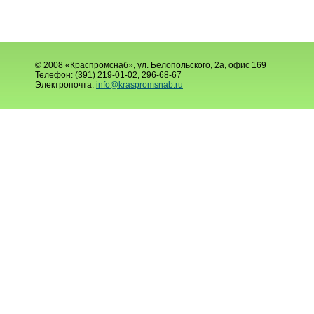
© 2008 «Краспромснаб», ул. Белопольского, 2а, офис 169
Телефон: (391) 219-01-02, 296-68-67
Электропочта:
info@kraspromsnab.ru