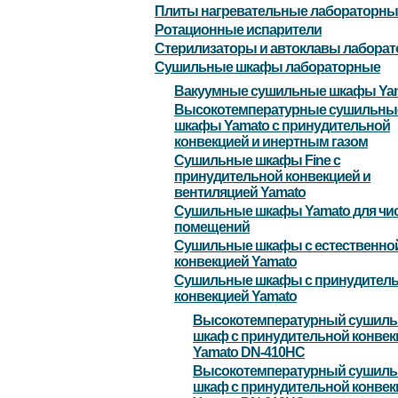
Плиты нагревательные лабораторны
Ротационные испарители
Стерилизаторы и автоклавы лабора
Сушильные шкафы лабораторные
Вакуумные сушильные шкафы Ya
Высокотемпературные сушильны
шкафы Yamato с принудительной
конвекцией и инертным газом
Сушильные шкафы Fine с
принудительной конвекцией и
вентиляцией Yamato
Сушильные шкафы Yamato для чи
помещений
Сушильные шкафы с естественно
конвекцией Yamato
Сушильные шкафы с принудител
конвекцией Yamato
Высокотемпературный сушил
шкаф с принудительной конвек
Yamato DN-410HC
Высокотемпературный сушил
шкаф с принудительной конвек