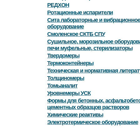
РЕДХОН
Ротационные испарители
Сита лабораторные и вибрационно
оборудование
Смоленское СКТБ СПУ
Сушильное, морозильное оборудов
печи муфельные, стерилизаторы
Твердомеры
Термоконтейнеры
Техническая и нормативная литерат
Толщиномеры
Томьаналит
Уровнемеры УСК
Формы для бетонных, асфальтобет
цементных образцов растворов
Химические реактивы
Электротермическое оборудование