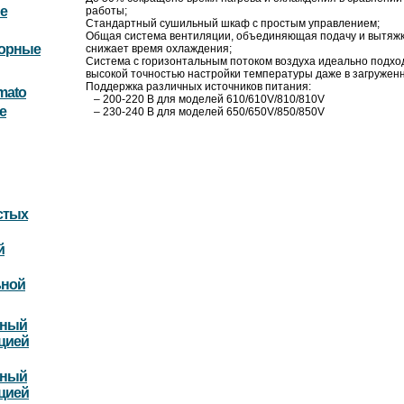
е
работы;
Стандартный сушильный шкаф с простым управлением;
Общая система вентиляции, объединяющая подачу и вытяжк
торные
снижает время охлаждения;
Система с горизонтальным потоком воздуха идеально подход
высокой точностью настройки температуры даже в загружен
Поддержка различных источников питания:
mato
– 200-220 В для моделей 610/610V/810/810V
е
– 230-240 В для моделей 650/650V/850/850V
стых
й
ьной
ьный
цией
ьный
цией