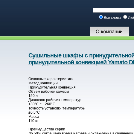
Все слова
Лю
Сушильные шкафы с принудительной 
принудительной конвекцией Yamato D
Основные характеристики
Метод конвекции
Принудительная конвекция
Объем рабочей камеры
150 л
Диапазон рабочих температур
+30°С ~ +260°С
Точность установки температуры
±0,5°C
Масса
110 кг
Преимущества серии
До 50% сокращено время нагрева и охлаждения в сравнени