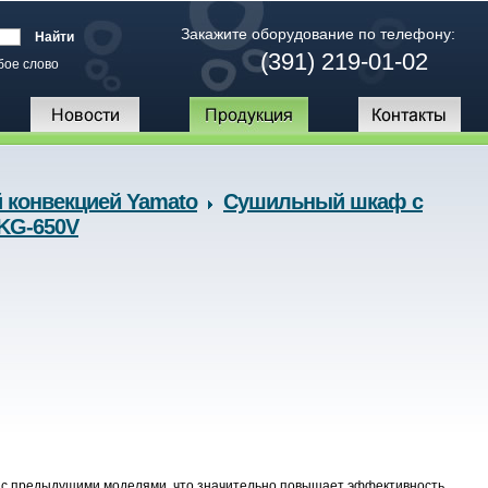
Закажите оборудование по телефону:
(391) 219-01-02
бое слово
конвекцией Yamato
Сушильный шкаф с
KG-650V
и с предыдущими моделями, что значительно повышает эффективность