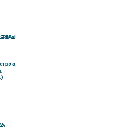
 среды
стекла
,
.)
а,