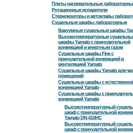
Плиты нагревательные лабораторны
Ротационные испарители
Стерилизаторы и автоклавы лабора
Сушильные шкафы лабораторные
Вакуумные сушильные шкафы Ya
Высокотемпературные сушильны
шкафы Yamato с принудительной
конвекцией и инертным газом
Сушильные шкафы Fine с
принудительной конвекцией и
вентиляцией Yamato
Сушильные шкафы Yamato для чи
помещений
Сушильные шкафы с естественно
конвекцией Yamato
Сушильные шкафы с принудител
конвекцией Yamato
Высокотемпературный сушил
шкаф с принудительной конвек
Yamato DN-410HC
Высокотемпературный сушил
шкаф с принудительной конвек