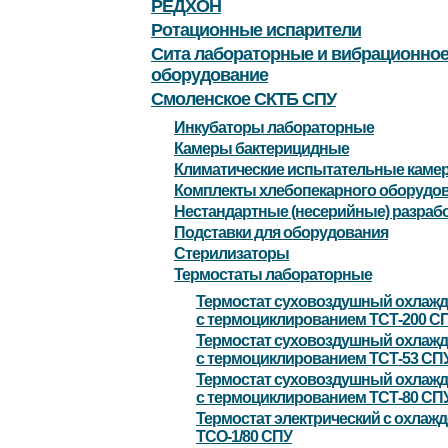
РЕДХОН
Ротационные испарители
Сита лабораторные и вибрационно
оборудование
Смоленское СКТБ СПУ
Инкубаторы лабораторные
Камеры бактерицидные
Климатические испытательные каме
Комплекты хлебопекарного оборудо
Нестандартные (несерийные) разраб
Подставки для оборудования
Стерилизаторы
Термостаты лабораторные
Термостат суховоздушный охлаж
с термоциклированием ТСТ-200 С
Термостат суховоздушный охлаж
с термоциклированием ТСТ-53 СП
Термостат суховоздушный охлаж
с термоциклированием ТСТ-80 СП
Термостат электрический с охлаж
ТСО-1/80 СПУ