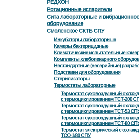
РЕДХОН
Ротационные испарители
Сита лабораторные и вибрационно
оборудование
Смоленское СКТБ СПУ
Инкубаторы лабораторные
Камеры бактерицидные
Климатические испытательные каме
Комплекты хлебопекарного оборудо
Нестандартные (несерийные) разраб
Подставки для оборудования
Стерилизаторы
Термостаты лабораторные
Термостат суховоздушный охлаж
с термоциклированием ТСТ-200 С
Термостат суховоздушный охлаж
с термоциклированием ТСТ-53 СП
Термостат суховоздушный охлаж
с термоциклированием ТСТ-80 СП
Термостат электрический с охлаж
ТСО-1/80 СПУ