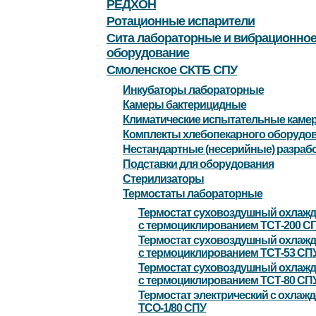
РЕДХОН
Ротационные испарители
Сита лабораторные и вибрационно
оборудование
Смоленское СКТБ СПУ
Инкубаторы лабораторные
Камеры бактерицидные
Климатические испытательные каме
Комплекты хлебопекарного оборудо
Нестандартные (несерийные) разраб
Подставки для оборудования
Стерилизаторы
Термостаты лабораторные
Термостат суховоздушный охлаж
с термоциклированием ТСТ-200 С
Термостат суховоздушный охлаж
с термоциклированием ТСТ-53 СП
Термостат суховоздушный охлаж
с термоциклированием ТСТ-80 СП
Термостат электрический с охлаж
ТСО-1/80 СПУ