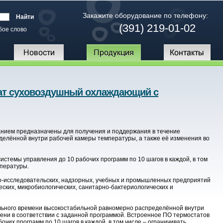
Закажите оборудование по телефону:
(391) 219-01-02
бое слово
ат суховоздушный охлаждающий с
нием предназначены для получения и поддержания в течение
елённой внутри рабочей камеры температуры, а также её изменения во
истемы управления до 10 рабочих программ по 10 шагов в каждой, в том
мпературы.
о-исследовательских, надзорных, учебных и промышленных предприятий
еских, микробиологических, санитарно-бактериологических и
льного времени высокостабильной равномерно распределённой внутри
ени в соответствии с заданной программой. Встроенное ПО термостатов
очих программ по 10 шагов в каждой, в том числе – ограничивать