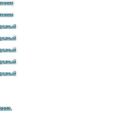
дением
дением
здушный
здушный
здушный
здушный
здушный
ание,