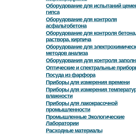
Оборудование для испытаний цемен
гипса
Оборудование для контроля
асфальтобетона
Оборудование для контроля бетона
раствора, кирпича
Оборудование для электрохимичес
методов анализа
Оборудования для контроля заполн
Оптические и спектральные прибор
Посуда из фарфора
Приборы для измерения времени
Приборы для измерения температу
влажности
Приборы для лакокрасочной
промышленности
Промышленные Экологические
Лаборатории
Расходные материалы