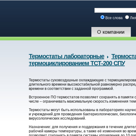
Все слова
Лю
Термостаты лабораторные
Термост
термоциклированием ТСТ-200 СПУ
Термостаты суховоздушные охлаждающие с термоциклирова
длительного времени высокостабильной равномерно распред
времени в соответствии с заданной программой.
Встроенное ПО термостатов позволяет сохранять в памяти с
числе – ограничивать максимальную скорость изменения те
Термостаты могут быть использованы в лабораториях научн
и учреждений для проведения бактериологических, биологич
вирусологических исследований.
Назначение: для получения и поддержания в течение длите
рабочей камеры температуры, а также её изменения во врем
позволяет сохранять в памяти системы управления до 10 раб