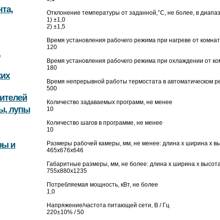
та,
Отклонение температуры от заданной,°С, не более, в диапазо
1) ±1,0
2) ±1,5
Время установления рабочего режима при нагреве от комнат
120
,
Время установления рабочего режима при охлаждении от ко
180
ких
Время непрерывной работы термостата в автоматическом реж
500
ителей
Количество задаваемых программ, не менее
ы, лупы
10
Количество шагов в программе, не менее
10
ры и
Размеры рабочей камеры, мм, не менее: длина х ширина х в
465х676х646
Габаритные размеры, мм, не более: длина х ширина х высот
755х880х1235
Потребляемая мощность, кВт, не более
1,0
Напряжение/частота питающей сети, В / Гц
220±10% / 50