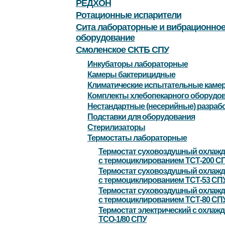
РЕДХОН
Ротационные испарители
Сита лабораторные и вибрационно
оборудование
Смоленское СКТБ СПУ
Инкубаторы лабораторные
Камеры бактерицидные
Климатические испытательные каме
Комплекты хлебопекарного оборудо
Нестандартные (несерийные) разраб
Подставки для оборудования
Стерилизаторы
Термостаты лабораторные
Термостат суховоздушный охлаж
с термоциклированием ТСТ-200 С
Термостат суховоздушный охлаж
с термоциклированием ТСТ-53 СП
Термостат суховоздушный охлаж
с термоциклированием ТСТ-80 СП
Термостат электрический с охлаж
ТСО-1/80 СПУ