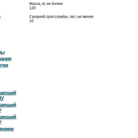
Масса, кг, не более:
120
е
Средний срок службы, лет, не менее
10
ры
вания
отки
дающий
ПУ
дающий
У
дающий
У
дением