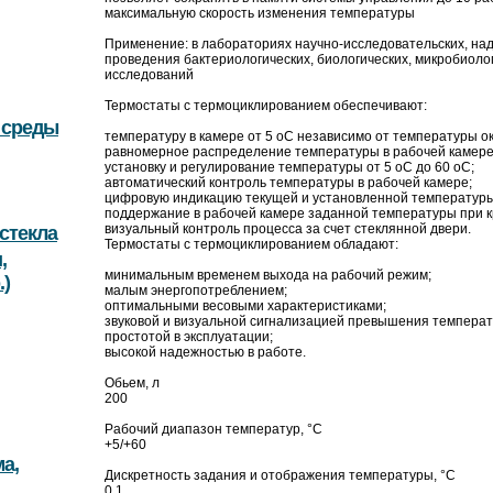
максимальную скорость изменения температуры
Применение: в лабораториях научно-исследовательских, н
проведения бактериологических, биологических, микробиолог
исследований
Термостаты с термоциклированием обеспечивают:
 среды
температуру в камере от 5 оС независимо от температуры 
равномерное распределение температуры в рабочей камере 
установку и регулирование температуры от 5 оС до 60 оС;
автоматический контроль температуры в рабочей камере;
цифровую индикацию текущей и установленной температуры
поддержание в рабочей камере заданной температуры при 
визуальный контроль процесса за счет стеклянной двери.
стекла
Термостаты с термоциклированием обладают:
,
минимальным временем выхода на рабочий режим;
.)
малым энергопотреблением;
оптимальными весовыми характеристиками;
звуковой и визуальной сигнализацией превышения температ
простотой в эксплуатации;
высокой надежностью в работе.
Обьем, л
200
Рабочий диапазон температур, °С
+5/+60
а,
Дискретность задания и отображения температуры, °С
0,1