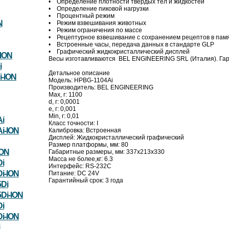
• Определение плотности твердых тел и жидкостей
• Определение пиковой нагрузки
• Процентный режим
N
• Режим взвешивания животных
• Режим ограничения по массе
• Рецептурное взвешивание с сохранением рецептов в памя
• Встроенные часы, передача данных в стандарте GLP
• Графический жидкокристаллический дисплей
ION
Весы изготавливаются BEL ENGINEERING SRL (Италия). Гара
i
Детальное описание
-ION
Модель: HPBG-1104Ai
Производитель: BEL ENGINEERING
Max, г: 1100
d, г: 0,0001
e, г: 0,001
Min, г: 0,01
i
Класс точности: I
i-ION
Калибровка: Встроенная
Дисплей: Жидкокристаллический графический
Размер платформы, мм: 80
ION
Габаритные размеры, мм: 337x213x330
Масса не более,кг: 6.3
i
Интерфейс: RS-232C
i-ION
Питание: DC 24V
Гарантийный срок: 3 года
Di
Di-ION
i
i-ION