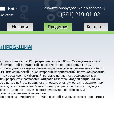
Закажите оборудование по телефону:
(391) 219-01-02
бое слово
ы HPBG-1104Ai
 полумикровесов HPBG с разрешением до 0,01 мг. Оснащенные новой
й внутренней калибровкой во всех моделях, весы серии HPBG
и. Все модели оснащены большим графическим дисплеем для удобного
HPBG имеют широкий набор встроенных приложений, протоколирование
енных расширенных функций, которые делают их идеальными для
 при разработке составов и контроле качества. Модели опционально
в с целью нейтрализации статического электричества на заряженных
енки, для получения наиболее точных результатов. Как и в традициях
ое соотношение цены и качества благодаря непрерывным
соким разрешением и точностью.
ого стекла, обеспечивает обзор весовой камеры со всех сторон. Весы