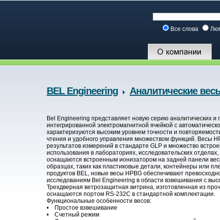
Все слова
Лю
BEL Engineering
Аналитические вес
Bel Engineering представляет новую серию аналитических и
интегрированной электромагнитной ячейкой с автоматическо
характеризуются высоким уровнем точности и повторяемост
чтения и удобного управления множеством функций. Весы 
результатов измерений в стандарте GLP и множество встро
использования в лабораториях, исследовательских отделах,
оснащаются встроенным ионизатором на задней панели весо
образцах, таких как пластиковые детали, контейнеры или пл
продуктов BEL, новые весы HPBG обеспечивают превосходн
исследованиям Bel Engineering в области взвешивания с вы
Трехдверная ветрозащитная витрина, изготовленная из прочн
оснащаются портом RS-232C в стандартной комплектации.
Функциональные особенности весов:
• Простое взвешивание
• Счетный режим