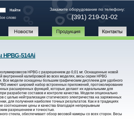
Закажите оборудование по телефону:
(391) 219-01-02
бое слово
ы HPBG-514Ai
 полумикровесов HPBG с разрешением до 0,01 мг. Оснащенные новой
й внутренней калибровкой во всех моделях, весы серии HPBG
и. Все модели оснащены большим графическим дисплеем для удобного
HPBG имеют широкий набор встроенных приложений, протоколирование
енных расширенных функций, которые делают их идеальными для
 при разработке составов и контроле качества. Модели опционально
в с целью нейтрализации статического электричества на заряженных
енки, для получения наиболее точных результатов. Как и в традициях
ое соотношение цены и качества благодаря непрерывным
соким разрешением и точностью.
ого стекла, обеспечивает обзор весовой камеры со всех сторон. Весы