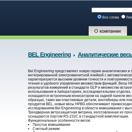
Все слова
Лю
BEL Engineering
Аналитические вес
Bel Engineering представляет новую серию аналитических и
интегрированной электромагнитной ячейкой с автоматическо
характеризуются высоким уровнем точности и повторяемост
чтения и удобного управления множеством функций. Весы 
результатов измерений в стандарте GLP и множество встро
использования в лабораториях, исследовательских отделах,
оснащаются встроенным ионизатором на задней панели весо
образцах, таких как пластиковые детали, контейнеры или пл
продуктов BEL, новые весы HPBG обеспечивают превосходн
исследованиям Bel Engineering в области взвешивания с вы
Трехдверная ветрозащитная витрина, изготовленная из прочн
оснащаются портом RS-232C в стандартной комплектации.
Функциональные особенности весов:
• Простое взвешивание
• Счетный режим