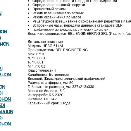
• Определение плотности твердых тел и жидкостей
• Определение пиковой нагрузки
• Процентный режим
N
• Режим взвешивания животных
• Режим ограничения по массе
• Рецептурное взвешивание с сохранением рецептов в памя
• Встроенные часы, передача данных в стандарте GLP
• Графический жидкокристаллический дисплей
ION
Весы изготавливаются BEL ENGINEERING SRL (Италия). Гара
i
Детальное описание
-ION
Модель: HPBG-514Ai
Производитель: BEL ENGINEERING
Max, г: 510
d, г: 0,0001
e, г: 0,001
Min, г: 0,01
i
Класс точности: I
i-ION
Калибровка: Встроенная
Дисплей: Жидкокристаллический графический
Размер платформы, мм: 80
ION
Габаритные размеры, мм: 337x213x330
Масса не более,кг: 6.3
i
Интерфейс: RS-232C
i-ION
Питание: DC 24V
Гарантийный срок: 3 года
Di
Di-ION
i
i-ION