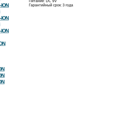
Питание: DC 9V
-ION
Гарантийный срок: 3 года
-ION
-ION
ION
ON
ON
ON