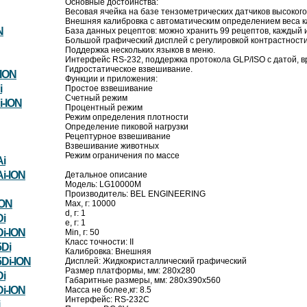
Основные достоинства:
Весовая ячейка на базе тензометрических датчиков высоког
Внешняя калибровка с автоматическим определением веса к
N
База данных рецептов: можно хранить 99 рецептов, каждый 
Большой графический дисплей с регулировкой контрастности
Поддержка нескольких языков в меню.
Интерфейс RS-232, поддержка протокола GLP/ISO с датой, в
Гидростатическое взвешивание.
ION
Функции и приложения:
i
Простое взвешивание
Счетный режим
-ION
Процентный режим
Режим определения плотности
Определение пиковой нагрузки
Рецептурное взвешивание
Взвешивание животных
Режим ограничения по массе
i
i-ION
Детальное описание
Модель: LG10000M
Производитель: BEL ENGINEERING
ION
Max, г: 10000
d, г: 1
i
e, г: 1
i-ION
Min, г: 50
Класс точности: II
Di
Калибровка: Внешняя
Di-ION
Дисплей: Жидкокристаллический графический
Размер платформы, мм: 280x280
i
Габаритные размеры, мм: 280х390х560
i-ION
Масса не более,кг: 8.5
Интерфейс: RS-232C