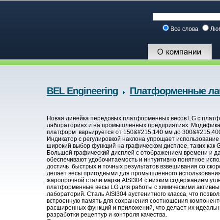
Все слова
Лю
BEL Engineering
Платформенные ла
Новая линейка передовых платформенных весов LG с платф
лабораториях и на промышленных предприятиях. Модифика
платформ варьируется от 150&#215;140 мм до 300&#215;400 мм,
Индикатор с регулировкой наклона упрощает использовани
широкий выбор функций на графическом дисплее, таких как GL
Большой графический дисплей с отображением времени и дат
обеспечивают удобочитаемость и интуитивно понятное исп
достичь быстрых и точных результатов взвешивания со скор
делает весы пригодными для промышленного использования.
жаропрочной стали марки AISI304 с низким содержанием угл
платформенные весы LG для работы с химическими активным
лабораторий. Сталь AISI304 аустенитного класса, что позв
встроенную память для сохранения соотношения компоненто
расширенных функций и приложений, что делает их идеальн
разработки рецептур и контроля качества.