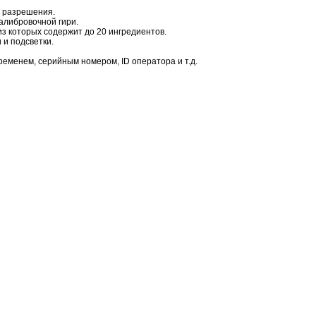
о разрешения.
алибровочной гири.
из которых содержит до 20 ингредиентов.
 и подсветки.
ременем, серийным номером, ID оператора и т.д.