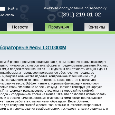
Закажите оборудование по телефону:
(391) 219-01-02
бое слово
бораторные весы LG10000M
ормой разного размера, подходящая для выполнения различных задач в
ции отличаются размером платформы и пределом взвешивания. Размер
 а предел взвешивания от 1.2 кг до 60 кг при точности от 0,01 г до 1 г.
е платформы, а передовое программное обеспечение предлагает
P, подсчет количества изделия, контрольное взвешивание и т. д.
ы, регулируемые контраст и яркость, также простая клавиатура
ользование весов. Эффективные алгоритмы фильтрации позволяют
остью стабилизации не более 2 секунд. Прочная конструкция корпуса
 Платформа и рама весов изготовлены из коррозийно-стойкой
ерода и содержанием хрома не менее 18%, что позволяет использовать
и и агрессивными веществами в условиях химических производств и
оляет также работать с магнитными образцами. Весы LG имеют
в для создания смесей и реагентов, а также множество встроенных
ыми для использования в лабораториях, исследовательских отделах для