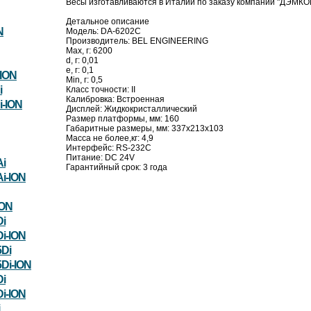
Весы изготавливаются в Италии по заказу компании "ДЭМК
Детальное описание
N
Модель: DA-6202C
Производитель: BEL ENGINEERING
Max, г: 6200
d, г: 0,01
e, г: 0,1
ION
Min, г: 0,5
i
Класс точности: II
Калибровка: Встроенная
-ION
Дисплей: Жидкокристаллический
Размер платформы, мм: 160
Габаритные размеры, мм: 337х213х103
Масса не более,кг: 4,9
Интерфейс: RS-232C
Питание: DC 24V
i
Гарантийный срок: 3 года
i-ION
ION
i
i-ION
Di
Di-ION
i
i-ION