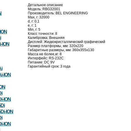
Детальное описание
Модель: RBG32001
N
Производитель: BEL ENGINEERING
Max, г: 32000
d, г: 0,1
e, г: 1
Min, г: 5
ION
Класс точности: II
i
Калибровка: Внешняя
Дисплей: Жидкокристаллический графический
-ION
Размер платформы, мм: 320x220
Габаритные размеры, мм: 360х355х130
Масса не более,кг: 8
Интерфейс: RS-232C
Питание: DC 9V
Гарантийный срок: 3 года
i
i-ION
ION
i
i-ION
Di
Di-ION
i
i-ION