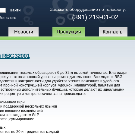
Закажите оборудование по телефону:
(391) 219-01-02
бое слово
ы RBG32001
шивания тяжелых образцов от 6 до 32 кг высокой точностью. Благодаря
 результатов и высокий уровень производительности. Все модели RBG
светки и контрастности для удобства чтения показания и удобного
прочной конструкцией корпуса, удобной. клавиатурой, памятью для
о встроенных дополнительных функций, которые делают их идеальными
и рецептур и контроле качества на производстве.
номинала гири
 и поддержкой нескольких языков
ия внешних воздействий
вии со стандартом GLP
ассе, суммирование
ных
цептов по 20 ингредиентов каждый