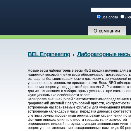
Все слова
Лю
BEL Engineering
Лабораторные вес
Новые весы лабораторные весы RBG предназначены для взве
надежной весовой ячейке весы обеспечивают достоверность
оснащены большим графическим дисплеем с регулировкой под
управления встроенными приложениями. Весы RBG обладают 
хранения рецептур, поддержкой протокола GLP и множеств
для использования в лабораторных условиях, при составлени
Функциональные особенности весов:
калибровка внешней гирей с автоматическим определением 
графический дисплей с регулировкой яркости, контрастности
встроенные настраиваемые фильтры для уменьшения влиян
встроенные календарь и часы, передача данных в соответст
счетный режим, процентный режим, режим ограничения по м
функция определения плотности твердых тел и жидкостей
определение пиковой нагрузки, функция взвешивания живот
рецептурное взвешивание с сохранением в памяти до 99 ре