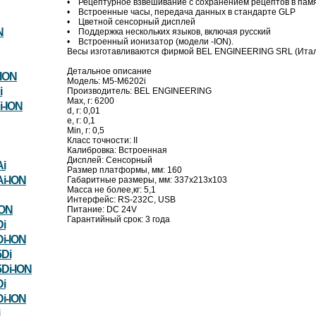
• Рецептурное взвешивание с сохранением рецептов в памя
• Встроенные часы, передача данных в стандарте GLP
• Цветной сенсорный дисплей
N
• Поддержка нескольких языков, включая русский
• Встроенный ионизатор (модели -ION).
Весы изготавливаются фирмой BEL ENGINEERING SRL (Итали
Детальное описание
ION
Модель: M5-M6202i
i
Производитель: BEL ENGINEERING
Max, г: 6200
-ION
d, г: 0,01
e, г: 0,1
Min, г: 0,5
Класс точности: II
Калибровка: Встроенная
Дисплей: Сенсорный
i
Размер платформы, мм: 160
i-ION
Габаритные размеры, мм: 337х213х103
Масса не более,кг: 5,1
Интерфейс: RS-232C, USB
ION
Питание: DC 24V
Гарантийный срок: 3 года
i
i-ION
Di
Di-ION
i
i-ION