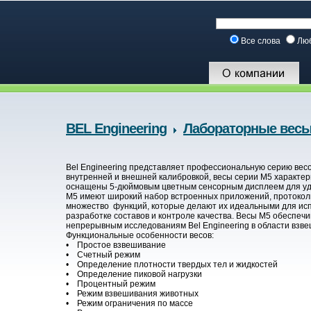
Все слова
Лю
BEL Engineering
Лабораторные весы
Bel Engineering представляет профессиональную серию вес
внутренней и внешней калибровкой, весы серии M5 характер
оснащены 5-дюймовым цветным сенсорным дисплеем для удо
M5 имеют широкий набор встроенных приложений, протокол
множество функций, которые делают их идеальными для исп
разработке составов и контроле качества. Весы M5 обеспеч
непрерывным исследованиям Bel Engineering в области взв
Функциональные особенности весов:
• Простое взвешивание
• Счетный режим
• Определение плотности твердых тел и жидкостей
• Определение пиковой нагрузки
• Процентный режим
• Режим взвешивания животных
• Режим ограничения по массе