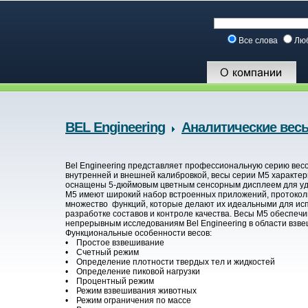
Все слова
Лю
BEL Engineering
Аналитические вес
Bel Engineering представляет профессиональную серию вес
внутренней и внешней калибровкой, весы серии M5 характер
оснащены 5-дюймовым цветным сенсорным дисплеем для удо
M5 имеют широкий набор встроенных приложений, протокол
множество функций, которые делают их идеальными для исп
разработке составов и контроле качества. Весы M5 обеспеч
непрерывным исследованиям Bel Engineering в области взв
Функциональные особенности весов:
• Простое взвешивание
• Счетный режим
• Определение плотности твердых тел и жидкостей
• Определение пиковой нагрузки
• Процентный режим
• Режим взвешивания животных
• Режим ограничения по массе