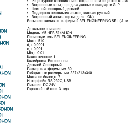
• Рецептурное взвешивание с сохранением рецептов в памя
• Встроенные часы, передача данных в стандарте GLP
• Цветной сенсорный дисплей
N
• Поддержка нескольких языков, включая русский
• Встроенный ионизатор (модели -ION).
Весы изготавливаются фирмой BEL ENGINEERING SRL (Итали
Детальное описание
ION
Модель: M5-HPB-514Ai-ION
i
Производитель: BEL ENGINEERING
Max, г: 510
-ION
d, г: 0,0001
e, г: 0,001
Min, г: 0,01
Класс точности: I
Калибровка: Встроенная
Дисплей: Сенсорный
i
Размер платформы, мм: 80
i-ION
Габаритные размеры, мм: 337х213х340
Масса не более,кг: 7
Интерфейс: RS-232C, USB
ION
Питание: DC 24V
Гарантийный срок: 3 года
i
i-ION
Di
Di-ION
i
i-ION