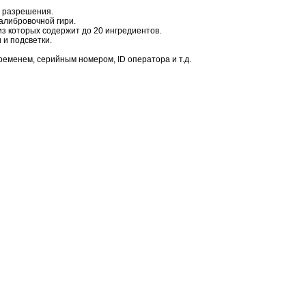
о разрешения.
алибровочной гири.
из которых содержит до 20 ингредиентов.
 и подсветки.
ременем, серийным номером, ID оператора и т.д.