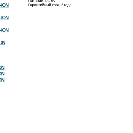
Питание: DC 9V
-ION
Гарантийный срок: 3 года
-ION
-ION
ION
ON
ON
ON