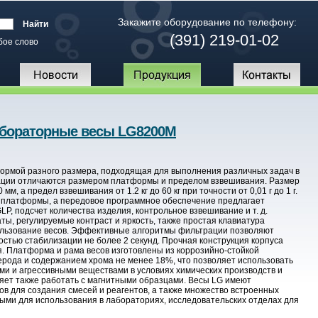
Закажите оборудование по телефону:
(391) 219-01-02
бое слово
бораторные весы LG8200M
ормой разного размера, подходящая для выполнения различных задач в
ции отличаются размером платформы и пределом взвешивания. Размер
 а предел взвешивания от 1.2 кг до 60 кг при точности от 0,01 г до 1 г.
е платформы, а передовое программное обеспечение предлагает
P, подсчет количества изделия, контрольное взвешивание и т. д.
ы, регулируемые контраст и яркость, также простая клавиатура
ользование весов. Эффективные алгоритмы фильтрации позволяют
остью стабилизации не более 2 секунд. Прочная конструкция корпуса
 Платформа и рама весов изготовлены из коррозийно-стойкой
ерода и содержанием хрома не менее 18%, что позволяет использовать
и и агрессивными веществами в условиях химических производств и
оляет также работать с магнитными образцами. Весы LG имеют
в для создания смесей и реагентов, а также множество встроенных
ыми для использования в лабораториях, исследовательских отделах для