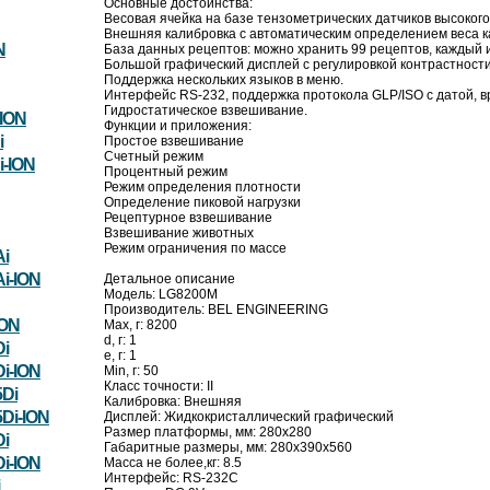
Основные достоинства:
Весовая ячейка на базе тензометрических датчиков высоког
Внешняя калибровка с автоматическим определением веса к
N
База данных рецептов: можно хранить 99 рецептов, каждый 
Большой графический дисплей с регулировкой контрастности
Поддержка нескольких языков в меню.
Интерфейс RS-232, поддержка протокола GLP/ISO с датой, в
Гидростатическое взвешивание.
ION
Функции и приложения:
i
Простое взвешивание
Счетный режим
-ION
Процентный режим
Режим определения плотности
Определение пиковой нагрузки
Рецептурное взвешивание
Взвешивание животных
Режим ограничения по массе
i
i-ION
Детальное описание
Модель: LG8200M
Производитель: BEL ENGINEERING
ION
Max, г: 8200
d, г: 1
i
e, г: 1
i-ION
Min, г: 50
Класс точности: II
Di
Калибровка: Внешняя
Di-ION
Дисплей: Жидкокристаллический графический
Размер платформы, мм: 280x280
i
Габаритные размеры, мм: 280х390х560
i-ION
Масса не более,кг: 8.5
Интерфейс: RS-232C