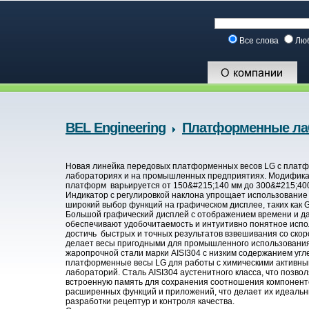
Все слова
Лю
BEL Engineering
Платформенные ла
Новая линейка передовых платформенных весов LG с платф
лабораториях и на промышленных предприятиях. Модифика
платформ варьируется от 150&#215;140 мм до 300&#215;400 мм,
Индикатор с регулировкой наклона упрощает использовани
широкий выбор функций на графическом дисплее, таких как GL
Большой графический дисплей с отображением времени и дат
обеспечивают удобочитаемость и интуитивно понятное исп
достичь быстрых и точных результатов взвешивания со скор
делает весы пригодными для промышленного использования.
жаропрочной стали марки AISI304 с низким содержанием угл
платформенные весы LG для работы с химическими активным
лабораторий. Сталь AISI304 аустенитного класса, что позв
встроенную память для сохранения соотношения компоненто
расширенных функций и приложений, что делает их идеальн
разработки рецептур и контроля качества.