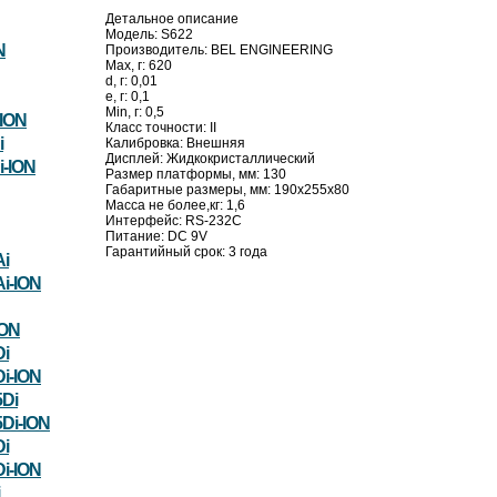
Детальное описание
Модель: S622
N
Производитель: BEL ENGINEERING
Max, г: 620
d, г: 0,01
e, г: 0,1
Min, г: 0,5
ION
Класс точности: II
i
Калибровка: Внешняя
Дисплей: Жидкокристаллический
-ION
Размер платформы, мм: 130
Габаритные размеры, мм: 190х255х80
Масса не более,кг: 1,6
Интерфейс: RS-232C
Питание: DC 9V
Гарантийный срок: 3 года
i
i-ION
ION
i
i-ION
Di
Di-ION
i
i-ION